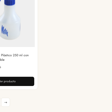
 Plástico 250 ml con
able
0
er producto
→