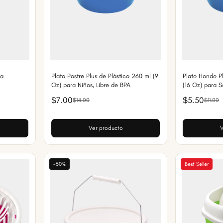
ta
Plato Postre Plus de Plástico 260 ml (9
Plato Hondo Pl
Oz) para Niños, Libre de BPA
(16 Oz) para S
de BPA
$7.00
$5.50
$14.00
$11.00
Ver producto
V
-50%
Best Seller