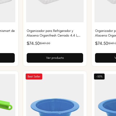
nismart de
Organizador para Refrigerador y
Organizador p
Alacena Organifresh Cerrado 4.4 L,
Alacena Organ
Cajón con Asa, Plástico Resistente
Mantiene Alim
$74.50
$74.50
$149.00
$149.
Plástico Resis
Ver producto
V
Best Seller
-50%