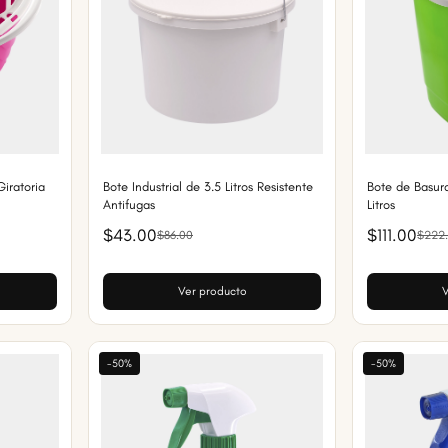
iratoria
Bote Industrial de 3.5 Litros Resistente
Bote de Basur
Antifugas
Litros
$43.00
$111.00
$86.00
$222
Ver producto
V
-50%
-50%