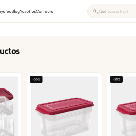
ayoreo
Blog
Nosotros
Contacto
ductos
-50%
-50%