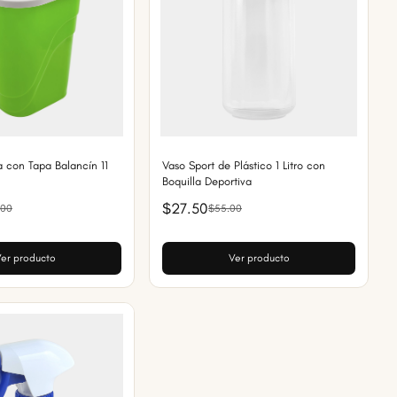
a con Tapa Balancín 11
Vaso Sport de Plástico 1 Litro con
Boquilla Deportiva
$27.50
.00
$55.00
er producto
Ver producto