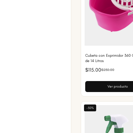
Cubeta con Exprimidor 360 G
de 14 Litros
$115.00
$230.00
Ver producto
-50%