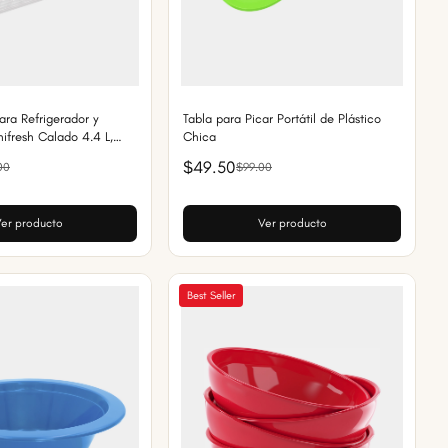
ara Refrigerador y
Tabla para Picar Portátil de Plástico
ifresh Calado 4.4 L,
Chica
entos Frescos, Con Asa,
$49.50
00
$99.00
tente
er producto
Ver producto
Best Seller