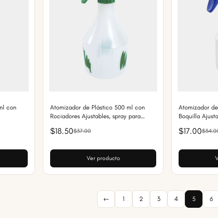
ml con
Atomizador de Plástico 500 ml con
Atomizador de
Rociadores Ajustables, spray para
Boquilla Ajust
Plantas y Uso Doméstico
$18.50
$17.00
$37.00
$34.0
Ver producto
V
←
1
2
3
4
5
6