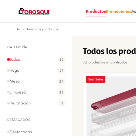
Productos
Promociones
M
Inicio
›
Todos los productos
CATEGORÍA
Todos los pro
Todos
82
82 productos encontrados
Hogar
29
Best Seller
Mesa
24
Limpieza
22
Hidratación
12
DESTACADOS
Destacados