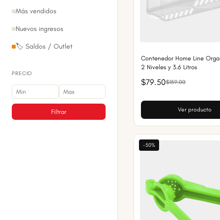
Más vendidos
Nuevos ingresos
🏷️ Saldos / Outlet
Contenedor Home Line Orga
2 Niveles y 3.6 Litros
PRECIO
$79.50
$159.00
Ver producto
Filtrar
-50%