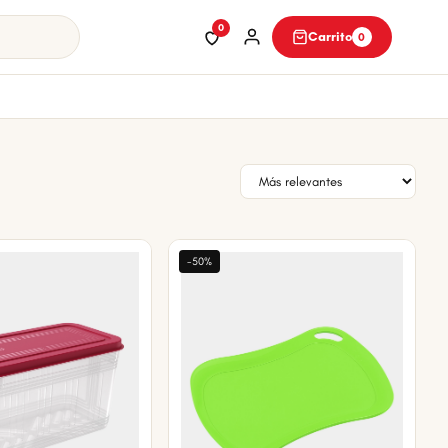
0
Carrito
0
-50%