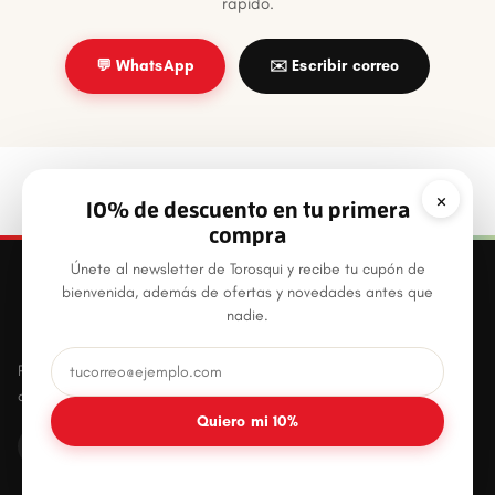
rápido.
💬 WhatsApp
✉️ Escribir correo
×
10% de descuento en tu primera
compra
Únete al newsletter de Torosqui y recibe tu cupón de
bienvenida, además de ofertas y novedades antes que
nadie.
Productos plásticos innovadores, prácticos y
duraderos para el hogar mexicano.
Quiero mi 10%