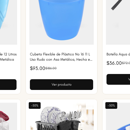
e 12 Litros
Cubeta Flexible de Plástico No 16 11 L
Botella Aqua d
 Metálica
Uso Rudo con Asa Metálica, Hecha en
$36.00
$72.
México
$93.00
$186.00
V
Ver producto
-50%
-50%