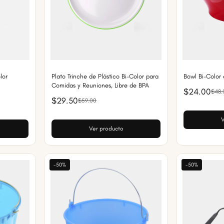
lor
Plato Trinche de Plástico Bi-Color para
Bowl Bi-Color d
Comidas y Reuniones, Libre de BPA
$24.00
$48.
$29.50
$59.00
V
Ver producto
-50%
-50%