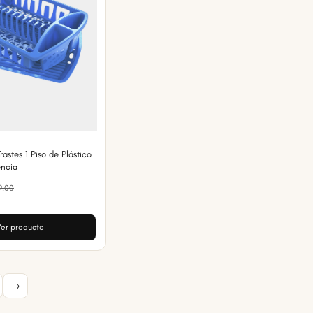
rastes 1 Piso de Plástico
encia
9.00
er producto
→