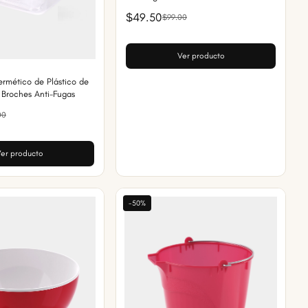
$49.50
$99.00
Ver producto
rmético de Plástico de
n Broches Anti-Fugas
00
er producto
-50%