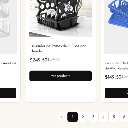
Escurridor de Trastes de 2 Pisos con
Charola
$249.50
$499.00
nismart de
Escurridor de T
de Alta Resist
Ver producto
$149.50
$29
V
←
1
2
3
4
5
6