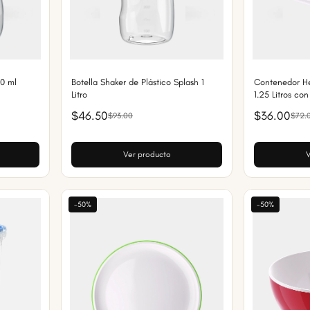
00 ml
Botella Shaker de Plástico Splash 1
Contenedor He
Litro
1.25 Litros co
$46.50
$36.00
$93.00
$72.
Ver producto
V
-50%
-50%