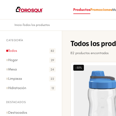
Productos
Promociones
M
Inicio
›
Todos los productos
CATEGORÍA
Todos los pro
Todos
82
82 productos encontrados
Hogar
29
-50%
Mesa
24
Limpieza
22
Hidratación
12
DESTACADOS
Destacados