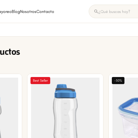
ayoreo
Blog
Nosotros
Contacto
ductos
Best Seller
-50%