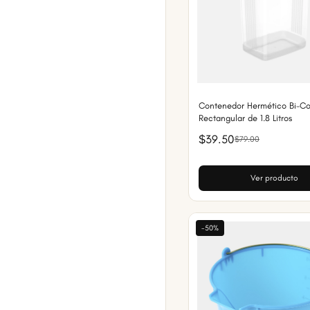
Contenedor Hermético Bi-Co
Rectangular de 1.8 Litros
$39.50
$79.00
Ver producto
-50%