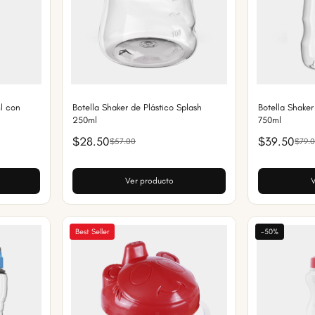
ml con
Botella Shaker de Plástico Splash
Botella Shaker
250ml
750ml
$28.50
$39.50
$57.00
$79.
Ver producto
V
Best Seller
-50%