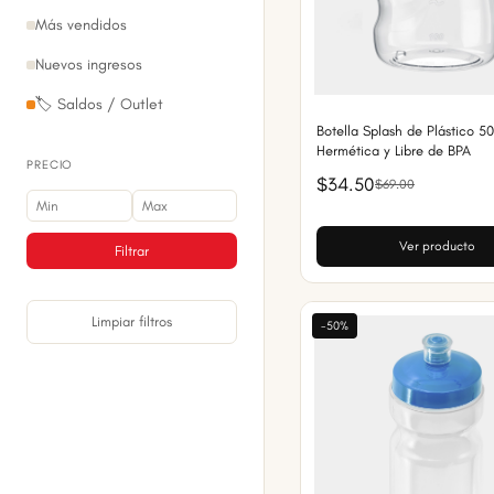
Más vendidos
Nuevos ingresos
🏷️ Saldos / Outlet
Botella Splash de Plástico 5
Hermética y Libre de BPA
PRECIO
$34.50
$69.00
Ver producto
Filtrar
Limpiar filtros
-50%