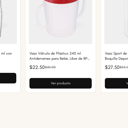
0 ml con
Vaso Válvula de Plástico 240 ml
Vaso Sport de 
Antiderrames para Bebé, Libre de BPA,
Boquilla Depor
Fácil Agarre
$22.50
$27.50
$45.00
$55.
Ver producto
V