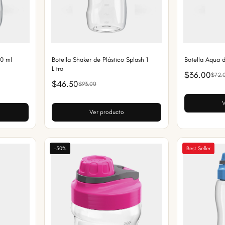
00 ml
Botella Shaker de Plástico Splash 1
Botella Aqua d
Litro
$36.00
$72.
$46.50
$93.00
V
Ver producto
-50%
Best Seller