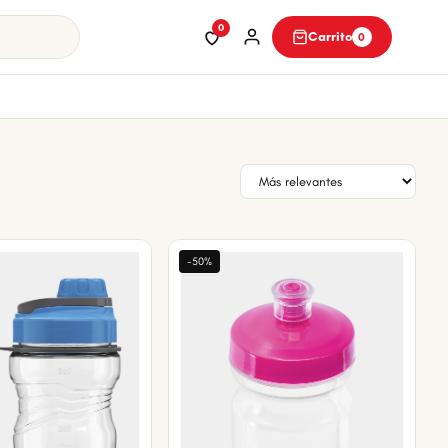
0
Carrito
0
-50%