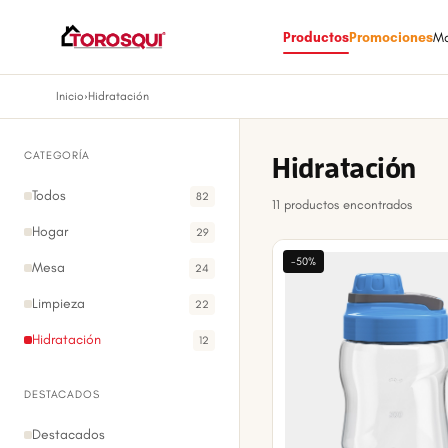
Productos
Promociones
M
Inicio
›
Hidratación
CATEGORÍA
Hidratación
Todos
82
11 productos encontrados
Hogar
29
-50%
Mesa
24
Limpieza
22
Hidratación
12
DESTACADOS
Destacados