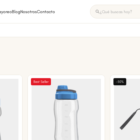
ayoreo
Blog
Nosotros
Contacto
Best Seller
-50%