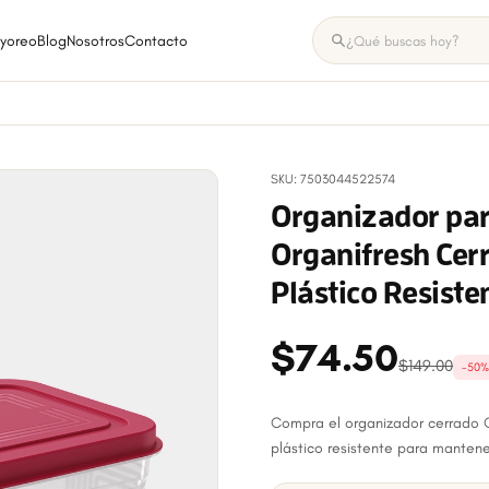
yoreo
Blog
Nosotros
Contacto
SKU: 7503044522574
Organizador par
Organifresh Cerr
Plástico Resiste
$74.50
$149.00
-50%
Compra el organizador cerrado O
plástico resistente para mantene