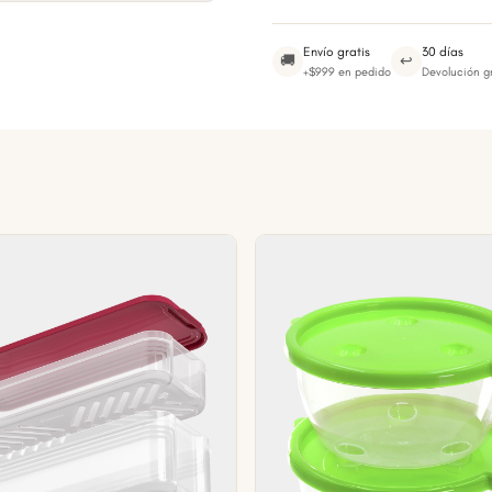
Envío gratis
30 días
🚚
↩
+$999 en pedido
Devolución gr