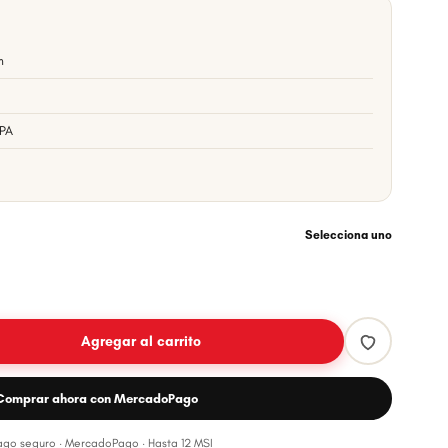
m
BPA
Selecciona uno
Agregar al carrito
Comprar ahora con MercadoPago
Pago seguro · MercadoPago · Hasta 12 MSI