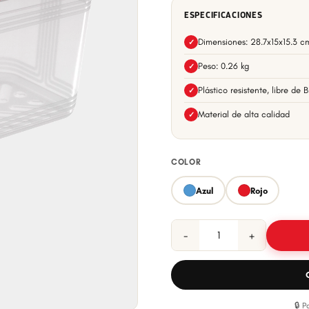
ESPECIFICACIONES
Dimensiones: 28.7x15x15.3 c
✓
Peso: 0.26 kg
✓
Plástico resistente, libre de 
✓
Material de alta calidad
✓
COLOR
Azul
Rojo
−
+
🔒 