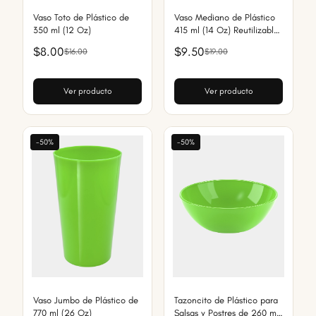
Vaso Toto de Plástico de
Vaso Mediano de Plástico
350 ml (12 Oz)
415 ml (14 Oz) Reutilizable,
Libre de BPA
$8.00
$9.50
$16.00
$19.00
Ver producto
Ver producto
-50%
-50%
Vaso Jumbo de Plástico de
Tazoncito de Plástico para
770 ml (26 Oz)
Salsas y Postres de 260 ml