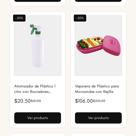
-50%
-50%
Atomizador de Plástico 1
Vaporera de Plástico para
Litro con Rociadores
Microondas con Rejilla
Ajustables, spray para
$20.50
$106.00
$41.00
$212.00
Plantas y Uso Doméstico
Ver producto
Ver producto