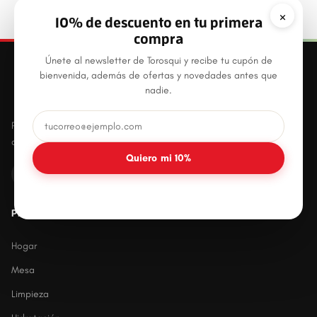
×
10% de descuento en tu primera
compra
Únete al newsletter de Torosqui y recibe tu cupón de
bienvenida, además de ofertas y novedades antes que
nadie.
Productos plásticos innovadores, prácticos y
duraderos para el hogar mexicano.
Quiero mi 10%
PRODUCTOS
Hogar
Mesa
Limpieza