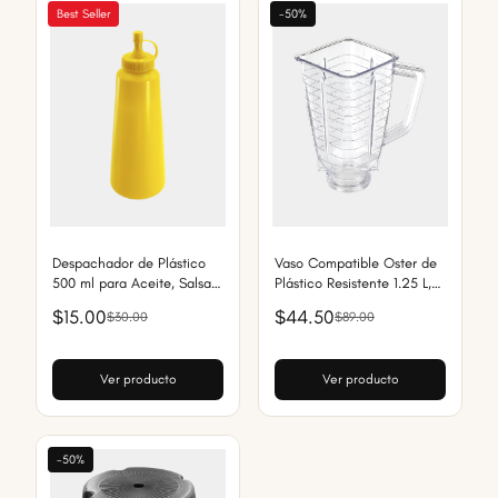
Best Seller
-50%
Despachador de Plástico
Vaso Compatible Oster de
500 ml para Aceite, Salsas
Plástico Resistente 1.25 L,
y Condimentos, Antifugas y
Libre de BPA y Apto para
$15.00
$44.50
$30.00
$89.00
Fácil de Usar
Lavavajillas
Ver producto
Ver producto
-50%