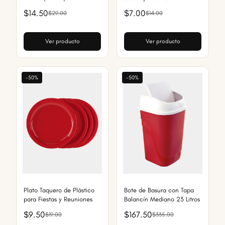
(9 Oz)
$14.50
$7.00
$29.00
$14.00
Ver producto
Ver producto
-50%
-50%
Plato Taquero de Plástico
Bote de Basura con Tapa
para Fiestas y Reuniones
Balancín Mediano 23 Litros
$9.50
$167.50
$19.00
$335.00