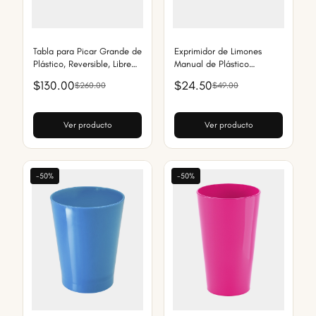
Tabla para Picar Grande de
Exprimidor de Limones
Plástico, Reversible, Libre
Manual de Plástico
de BPA, Apta para
Reforzado
$130.00
$24.50
$260.00
$49.00
Lavavajillas, Ideal para
Exterior
Ver producto
Ver producto
-50%
-50%