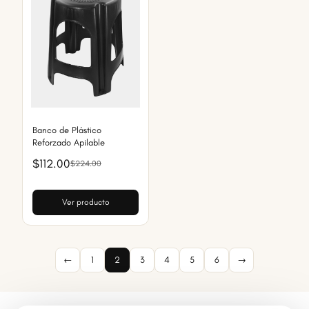
Banco de Plástico
Reforzado Apilable
$112.00
$224.00
Ver producto
←
1
2
3
4
5
6
→