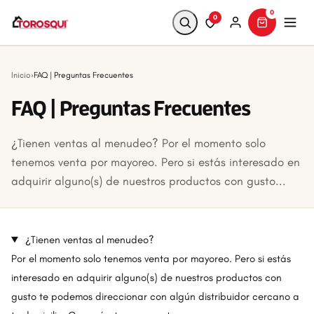
0
0
Buscar
Inicio
›
FAQ | Preguntas Frecuentes
FAQ | Preguntas Frecuentes
¿Tienen ventas al menudeo? Por el momento solo
tenemos venta por mayoreo. Pero si estás interesado en
adquirir alguno(s) de nuestros productos con gusto...
¿Tienen ventas al menudeo?
Por el momento solo tenemos venta por mayoreo. Pero si estás
interesado en adquirir alguno(s) de nuestros productos con
gusto te podemos direccionar con algún distribuidor cercano a