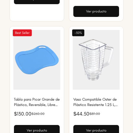
Ver producto
Best Seller
-50%
Tabla para Picar Grande de
Vaso Compatible Oster de
Plástico, Reversible, Libre
Plástico Resistente 1.25 L,
de BPA, Apta para
Libre de BPA y Apto para
$130.00
$44.50
$260.00
$89.00
Lavavajillas, Ideal para
Lavavajillas
Exterior
Ver producto
Ver producto