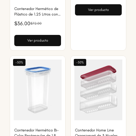
Contenedor Hermético de
Ver producto
Plástico de 1.25 Litros con
Broches Anti-Fugas
$36.00
$72.00
Ver producto
-50%
-50%
Contenedor Hermético Bi-
Contenedor Home Line
Color Rectangular de 1.8
Organismart de 3 Niveles y