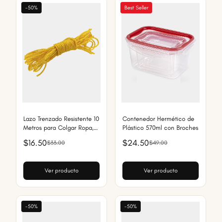
-50%
Best Seller
Lazo Trenzado Resistente 10
Contenedor Hermético de
Metros para Colgar Ropa,
Plástico 570ml con Broches
Uso Doméstico y Multiusos
$16.50
$24.50
$33.00
$49.00
Ver producto
Ver producto
-50%
-50%