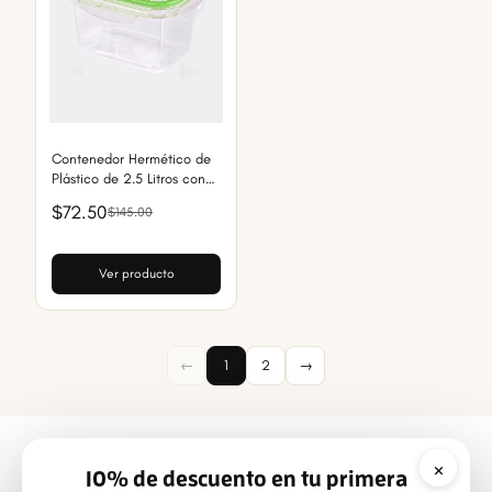
Contenedor Hermético de
Plástico de 2.5 Litros con
Broches Anti-Fugas
$72.50
$145.00
Ver producto
←
1
2
→
×
10% de descuento en tu primera