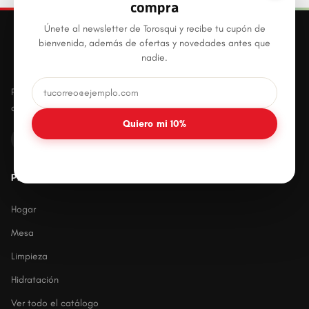
compra
Únete al newsletter de Torosqui y recibe tu cupón de
bienvenida, además de ofertas y novedades antes que
nadie.
Productos plásticos innovadores, prácticos y
duraderos para el hogar mexicano.
Quiero mi 10%
PRODUCTOS
Hogar
Mesa
Limpieza
Hidratación
Ver todo el catálogo