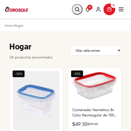
0
0
Inicio
›
Hogar
Buscar
Hogar
26 productos encontrados
-50%
-50%
Contenedor Hermético Bi-
Color Rectangular de 700
ml
$49.50
$99.00