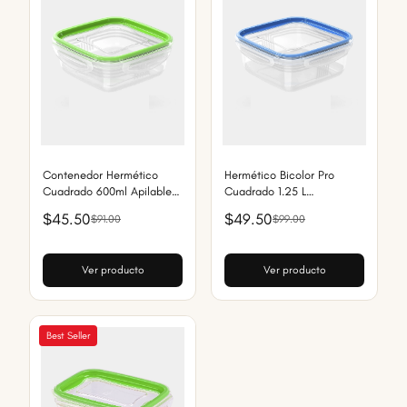
Contenedor Hermético
Hermético Bicolor Pro
Cuadrado 600ml Apilable
Cuadrado 1.25 L
Bicolor Pro
Contenedor Hermético
$45.50
$49.50
$91.00
$99.00
Apilable
Ver producto
Ver producto
Best Seller