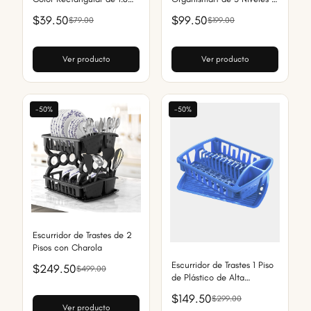
Litros
5 Litros
$39.50
$99.50
$79.00
$199.00
Ver producto
Ver producto
-50%
-50%
Escurridor de Trastes de 2
Pisos con Charola
Escurridor de Trastes 1 Piso
$249.50
$499.00
de Plástico de Alta
Resistencia
$149.50
$299.00
Ver producto