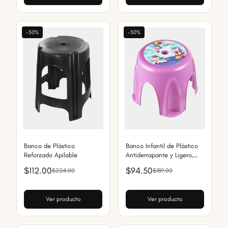
-50%
-50%
Banco de Plástico
Banco Infantil de Plástico
Reforzado Apilable
Antiderrapante y Ligero,
Asiento y Escalón para
$112.00
$94.50
$224.00
$189.00
Niños
Ver producto
Ver producto