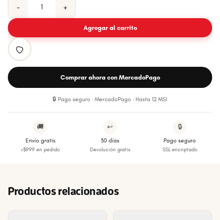
−
+
Agregar al carrito
Comprar ahora con MercadoPago
🔒 Pago seguro · MercadoPago · Hasta 12 MSI
🚚
↩
🔒
Envío gratis
30 días
Pago seguro
+$999 en pedido
Devolución gratis
SSL encriptado
Productos relacionados