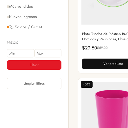
Más vendidos
Nuevos ingresos
🏷️ Saldos / Outlet
Plato Trinche de Plástico Bi-
Comidas y Reuniones, Libre 
PRECIO
$29.50
$59.00
Ver producto
Filtrar
Limpiar filtros
-50%