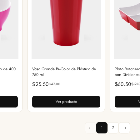
co de 400
Vaso Grande Bi-Color de Plástico de
Plato Botanero
750 ml
con Divisiones
$23.50
$60.50
$47.00
$121.
Ver producto
V
←
1
2
→