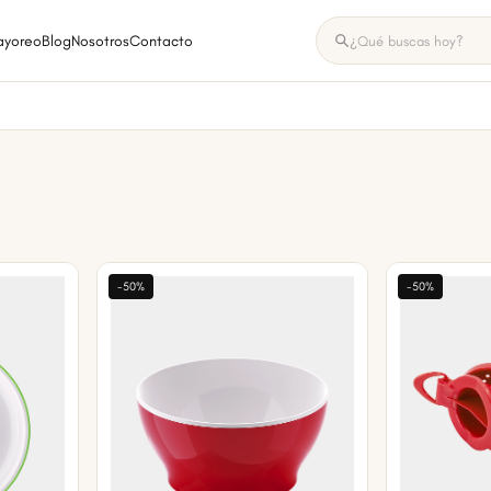
ayoreo
Blog
Nosotros
Contacto
-50%
-50%