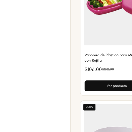
Vaporera de Plástico para M
con Rejilla
$106.00
$212.00
Ver producto
-50%