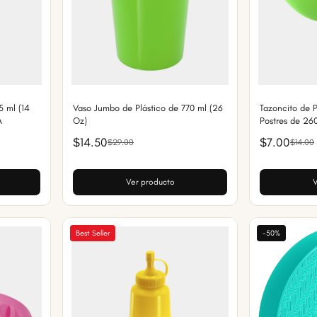
5 ml (14
Vaso Jumbo de Plástico de 770 ml (26
Tazoncito de P
A
Oz)
Postres de 26
$14.50
$7.00
$29.00
$14.00
Ver producto
V
Best Seller
-50%