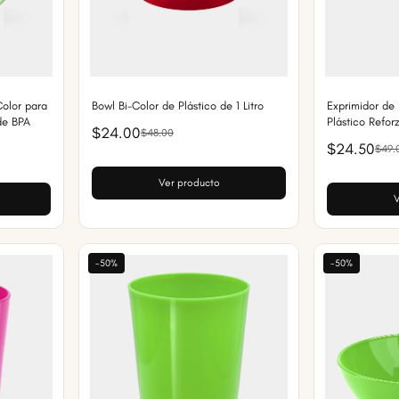
Color para
Bowl Bi-Color de Plástico de 1 Litro
Exprimidor de
de BPA
Plástico Refor
$24.00
$48.00
$24.50
$49.
Ver producto
V
-50%
-50%