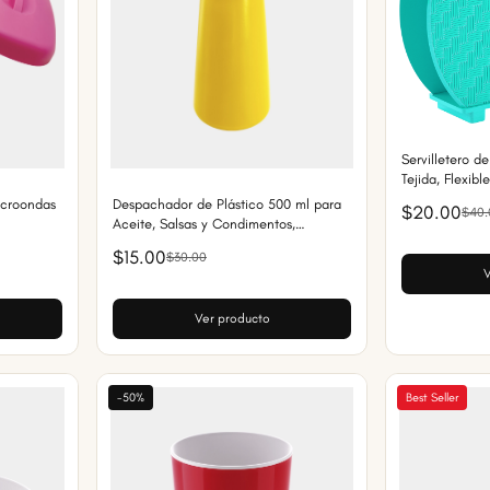
Servilletero d
Tejida, Flexib
icroondas
Despachador de Plástico 500 ml para
$20.00
$40.
Aceite, Salsas y Condimentos,
Antifugas y Fácil de Usar
$15.00
$30.00
V
Ver producto
-50%
Best Seller