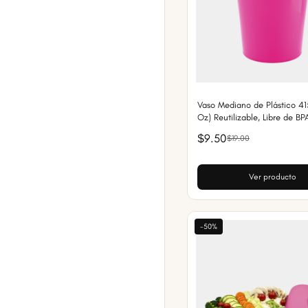
Vaso Mediano de Plástico 41
Oz) Reutilizable, Libre de BP
$9.50
$19.00
Ver producto
-50%