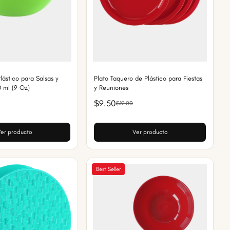
lástico para Salsas y
Plato Taquero de Plástico para Fiestas
0 ml (9 Oz)
y Reuniones
$9.50
$19.00
er producto
Ver producto
Best Seller