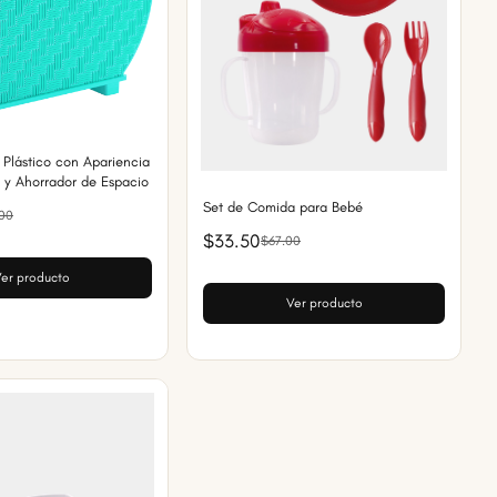
e Plástico con Apariencia
le y Ahorrador de Espacio
Set de Comida para Bebé
00
$33.50
$67.00
er producto
Ver producto