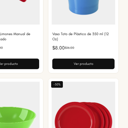
 Limones Manual de
Vaso Toto de Plástico de 350 ml (12
zado
Oz)
$8.00
00
$16.00
er producto
Ver producto
-50%