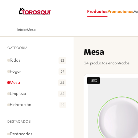
Productos
Promociones
M
Inicio
›
Mesa
CATEGORÍA
Mesa
Todos
82
24 productos encontrados
Hogar
29
-50%
Mesa
24
Limpieza
22
Hidratación
12
DESTACADOS
Destacados