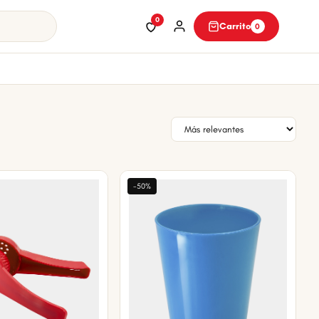
0
Carrito
0
-50%