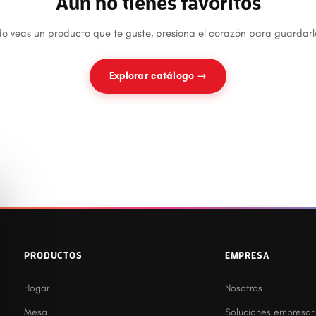
Aún no tienes favoritos
 veas un producto que te guste, presiona el corazón para guardarl
Explorar catálogo →
PRODUCTOS
EMPRESA
Hogar
Nosotros
Mesa
Soluciones empresari