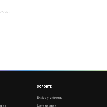
o aquí.
SOPORTE
Envíos y entregas
ales
Devoluciones