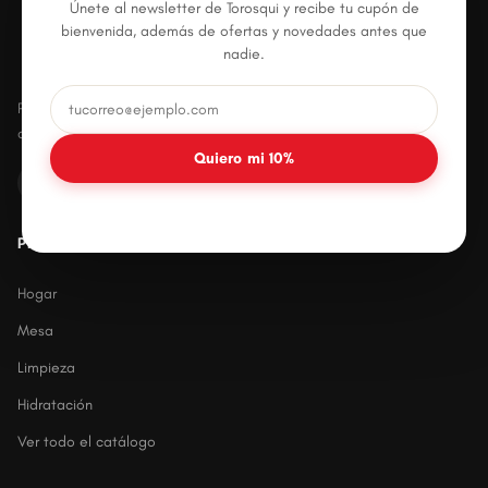
Únete al newsletter de Torosqui y recibe tu cupón de
bienvenida, además de ofertas y novedades antes que
nadie.
Productos plásticos innovadores, prácticos y
duraderos para el hogar mexicano.
Quiero mi 10%
PRODUCTOS
Hogar
Mesa
Limpieza
Hidratación
Ver todo el catálogo