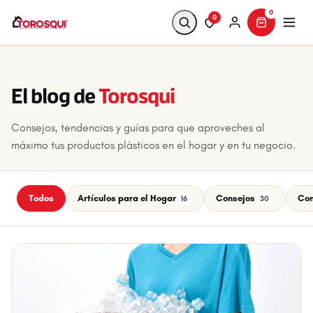
0
0
Buscar
El blog de
Torosqui
Consejos, tendencias y guías para que aproveches al
máximo tus productos plásticos en el hogar y en tu negocio.
Todos
Artículos para el Hogar
Consejos
Con
16
30