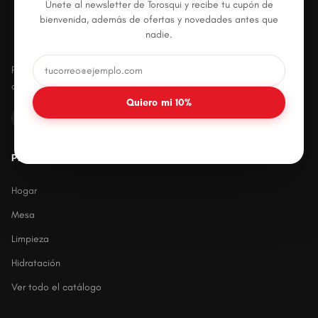
Únete al newsletter de Torosqui y recibe tu cupón de
bienvenida, además de ofertas y novedades antes que
nadie.
Productos plásticos innovadores, prácticos y
duraderos para el hogar mexicano.
Quiero mi 10%
PRODUCTOS
Hogar
Mesa
Limpieza
Hidratación
Ver todo el catálogo