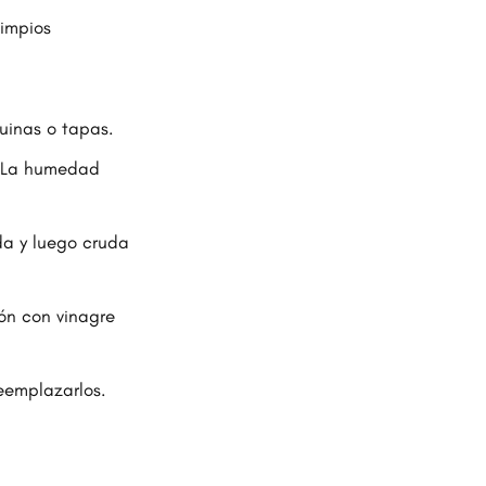
limpios
uinas o tapas.
. La humedad
da y luego cruda
ión con vinagre
reemplazarlos.