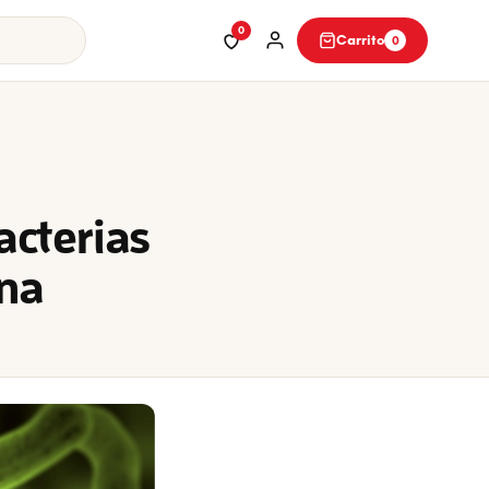
0
Carrito
0
acterias
ina