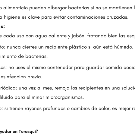
so alimenticio pueden albergar bacterias si no se mantienen 
 higiene es clave para evitar contaminaciones cruzadas.
s:
 cada uso con agua caliente y jabón, frotando bien las esq
: nunca cierres un recipiente plástico si aún está húmedo
cimiento de bacterias.
sos: no uses el mismo contenedor para guardar comida coci
esinfección previa.
riódica: una vez al mes, remoja los recipientes en una soluc
diluido para eliminar microorganismos.
o: si tienen rayones profundos o cambios de color, es mejor 
udar en Torosqui?