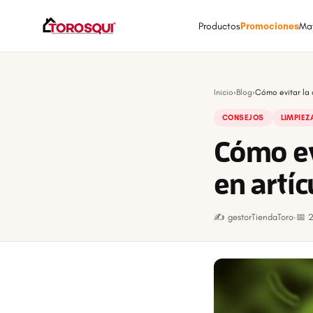
Productos
Promociones
Ma
Inicio
›
Blog
›
Cómo evitar la 
CONSEJOS
LIMPIEZ
Cómo ev
en artíc
✍️ gestorTiendaToro
·
📅 2