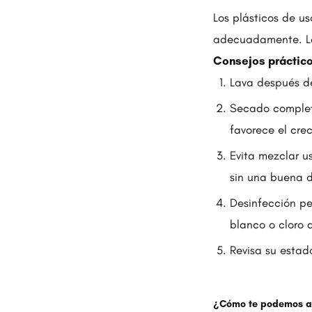
Los plásticos de u
adecuadamente. La
Consejos práctico
Lava después de
Secado completo
favorece el cre
Evita mezclar u
sin una buena d
Desinfección pe
blanco o cloro 
Revisa su estad
¿Cómo te podemos ay