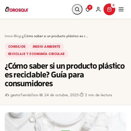
0
0
Buscar
Inicio
›
Blog
›
¿Cómo saber si un producto plástico es r...
CONSEJOS
MEDIO AMBIENTE
RECICLAJE Y ECONOMÍA CIRCULAR
¿Cómo saber si un producto plástico
es reciclable? Guía para
consumidores
✍️ gestorTiendaToro
·
📅 24 de octubre, 2025
·
⏱ 2 min de lectura