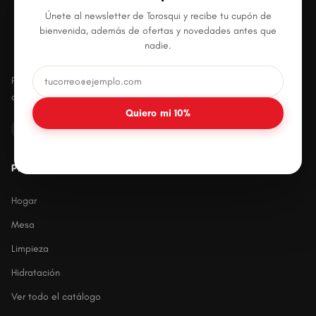
Únete al newsletter de Torosqui y recibe tu cupón de
bienvenida, además de ofertas y novedades antes que
nadie.
Productos plásticos innovadores, prácticos y
duraderos para el hogar mexicano.
Quiero mi 10%
PRODUCTOS
Hogar
Mesa
Limpieza
Hidratación
Ver todo el catálogo