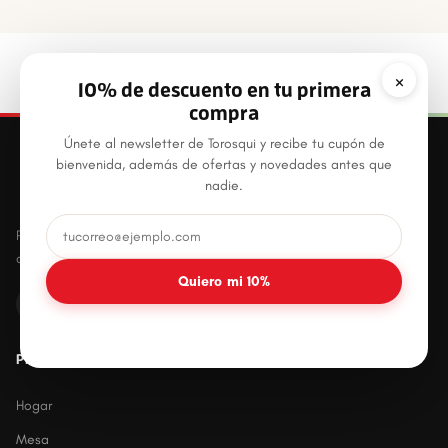
×
10% de descuento en tu primera
compra
Únete al newsletter de Torosqui y recibe tu cupón de
bienvenida, además de ofertas y novedades antes que
nadie.
Productos plásticos innovadores, prácticos y
duraderos para el hogar mexicano.
Quiero mi 10%
PRODUCTOS
Hogar
Mesa