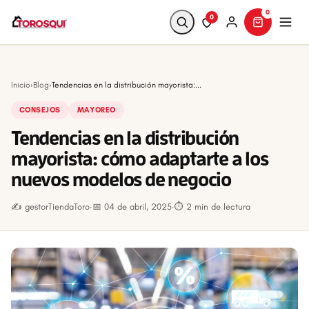
0
0
Buscar
Inicio
›
Blog
›
Tendencias en la distribución mayorista:...
CONSEJOS
MAYOREO
Tendencias en la distribución
mayorista: cómo adaptarte a los
nuevos modelos de negocio
✍️ gestorTiendaToro
·
📅 04 de abril, 2025
·
⏱ 2 min de lectura