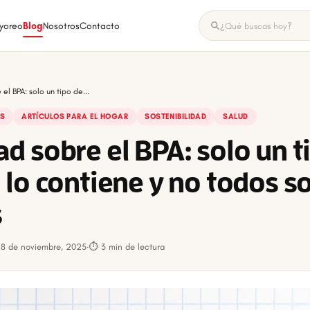
yoreo
Blog
Nosotros
Contacto
el BPA: solo un tipo de...
AS
ARTÍCULOS PARA EL HOGAR
SOSTENIBILIDAD
SALUD
d sobre el BPA: solo un t
 lo contiene y no todos s
s
28 de noviembre, 2025
·
⏱ 3 min de lectura