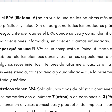
, el
BPA (Bisfenol A)
se ha vuelto una de las palabras más 
 plásticos y salud. Sin embargo, no todos los productos plás
riesgo. Entender qué es el BPA, dónde se usa y cómo identifi
mar decisiones informadas, sin caer en alarmas infundadas.
y por qué se usa
El BPA es un compuesto químico utilizado 
bricar ciertos plásticos duros y resistentes, especialmente 
algunos revestimientos interiores de latas metálicas. Este mat
as —resistencia, transparencia y durabilidad— que lo hiciero
ntaria y médica.
lásticos tienen BPA
Solo algunos tipos de plástico contiene
 los marcados con el número
7 (otros)
o en ocasiones el
3 (P
comunes en envases domésticos y productos de limpieza —c