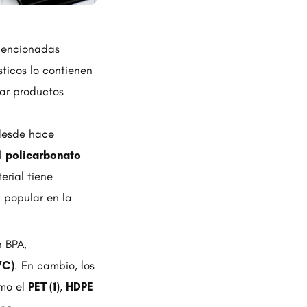
mencionadas
ticos lo contienen
car productos
desde hace
el
policarbonato
erial tiene
n popular en la
n BPA,
VC)
. En cambio, los
omo el
PET (1)
,
HDPE