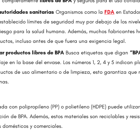
n completamente
libres de BPA
y seguros para el uso cotidi
autoridades sanitarias
Organismos como la
FDA
en Estados
stablecido límites de seguridad muy por debajo de los nivel
riesgo para la salud humana. Además, muchos fabricantes h
uctos, incluso antes de que fuera una exigencia legal.
ar productos libres de BPA
Busca etiquetas que digan
“BP
aje en la base del envase. Los números 1, 2, 4 y 5 indican pl
ductos de uso alimentario o de limpieza, esto garantiza que 
nas.
da con polipropileno (PP) o polietileno (HDPE) puede utiliza
ación de BPA. Además, estos materiales son reciclables y resi
s domésticos y comerciales.