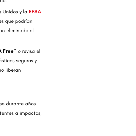
ano.
 Unidos y la
EFSA
es que podrían
an eliminado el
A Free”
o revisa el
ásticos seguros y
no liberan
rse durante años
stentes a impactos,