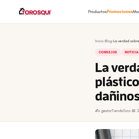
Productos
Promociones
Ma
Inicio
›
Blog
›
La verdad sobre 
CONSEJOS
NOTICI
La verda
plástico
dañino
✍️ gestorTiendaToro
·
📅 