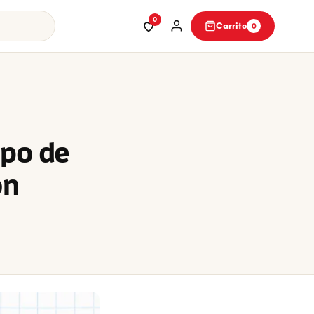
0
Carrito
0
ipo de
on