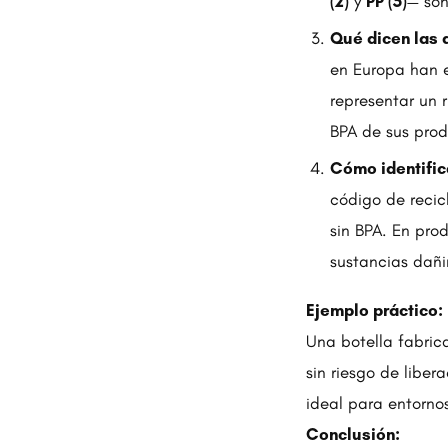
(2)
y
PP (5)
— so
Qué dicen las 
en Europa han e
representar un 
BPA de sus prod
Cómo identific
código de recicl
sin BPA. En pro
sustancias dañi
Ejemplo práctico:
Una botella fabrica
sin riesgo de liber
ideal para entorno
Conclusión: