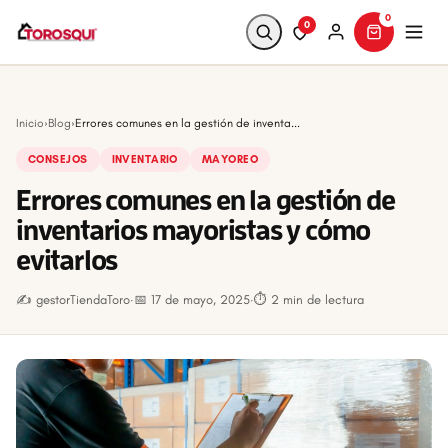
0
0
Buscar
Inicio
›
Blog
›
Errores comunes en la gestión de inventa...
CONSEJOS
INVENTARIO
MAYOREO
Errores comunes en la gestión de
inventarios mayoristas y cómo
evitarlos
✍️ gestorTiendaToro
·
📅 17 de mayo, 2025
·
⏱ 2 min de lectura