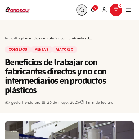
0
0
Buscar
Inicio
›
Blog
›
Beneficios de trabajar con fabricantes d...
CONSEJOS
VENTAS
MAYOREO
Beneficios de trabajar con
fabricantes directos y no con
intermediarios en productos
plásticos
✍️ gestorTiendaToro
·
📅 23 de mayo, 2025
·
⏱ 1 min de lectura