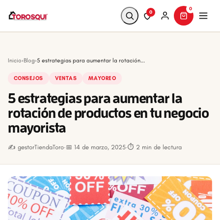
0
0
Buscar
Inicio
›
Blog
›
5 estrategias para aumentar la rotación...
CONSEJOS
VENTAS
MAYOREO
5 estrategias para aumentar la
rotación de productos en tu negocio
mayorista
✍️ gestorTiendaToro
·
📅 14 de marzo, 2025
·
⏱ 2 min de lectura