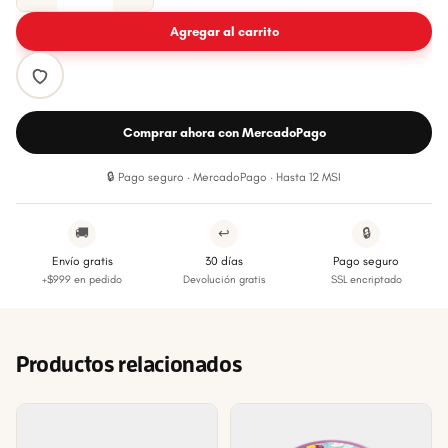
Agregar al carrito
Comprar ahora con MercadoPago
🔒 Pago seguro · MercadoPago · Hasta 12 MSI
🚚
↩
🔒
Envío gratis
30 días
Pago seguro
+$999 en pedido
Devolución gratis
SSL encriptado
Productos relacionados