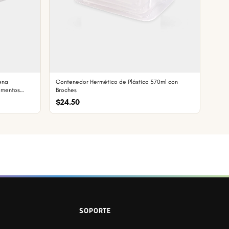
ena
Contenedor Hermético de Plástico 570ml con
limentos
Broches
$24.50
SOPORTE