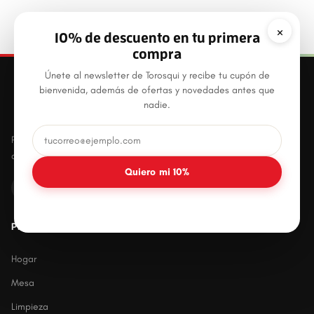
×
10% de descuento en tu primera
compra
Únete al newsletter de Torosqui y recibe tu cupón de
bienvenida, además de ofertas y novedades antes que
nadie.
Productos plásticos innovadores, prácticos y
duraderos para el hogar mexicano.
Quiero mi 10%
PRODUCTOS
Hogar
Mesa
Limpieza