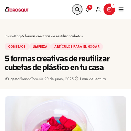
0
0
Buscar
Inicio
›
Blog
›
5 formas creativas de reutilizar cubetas...
CONSEJOS
LIMPIEZA
ARTÍCULOS PARA EL HOGAR
5 formas creativas de reutilizar
cubetas de plástico en tu casa
✍️ gestorTiendaToro
·
📅 20 de junio, 2025
·
⏱ 1 min de lectura