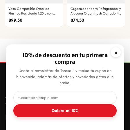
Vaso Compatible Oster de
Organizador para Refrigerador y
Plástico Resistente 1.25 L con
Alacena Organifresh Cerrado 4.4
Tapa y Aspa, Libre de BPA
L, Cajón con Asa, Plástico
$99.50
$74.50
Resistente
×
10% de descuento en tu primera
compra
Únete al newsletter de Torosqui y recibe tu cupón de
bienvenida, además de ofertas y novedades antes que
nadie.
Productos plásticos innovadores, prácticos y
duraderos para el hogar mexicano.
Quiero mi 10%