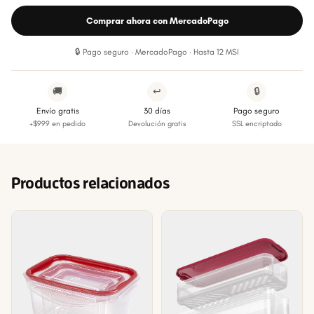
Comprar ahora con MercadoPago
🔒 Pago seguro · MercadoPago · Hasta 12 MSI
🚚
↩
🔒
Envío gratis
30 días
Pago seguro
+$999 en pedido
Devolución gratis
SSL encriptado
Productos relacionados