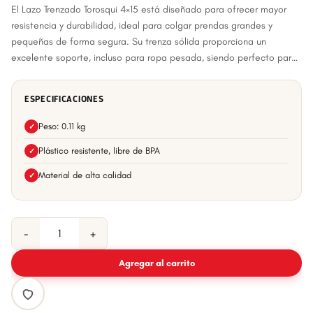
El Lazo Trenzado Torosqui 4×15 está diseñado para ofrecer mayor
resistencia y durabilidad, ideal para colgar prendas grandes y
pequeñas de forma segura. Su trenza sólida proporciona un
excelente soporte, incluso para ropa pesada, siendo perfecto para
el uso diario en el hogar. Con 15 metros de longi
ESPECIFICACIONES
Peso: 0.11 kg
✓
Plástico resistente, libre de BPA
✓
Material de alta calidad
✓
−
+
Agregar al carrito