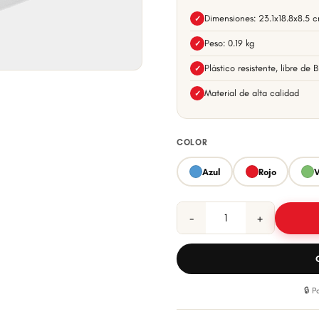
Dimensiones: 23.1x18.8x8.5 
✓
Peso: 0.19 kg
✓
Plástico resistente, libre de 
✓
Material de alta calidad
✓
COLOR
Azul
Rojo
V
−
+
🔒 