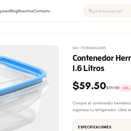
yoreo
Blog
Nosotros
Contacto
SKU: 7503044522635
Contenedor Herm
1.6 Litros
$59.50
$119.00
-50%
Compra el contenedor hermético d
organizar tu refrigerador. Libre d
ESPECIFICACIONES