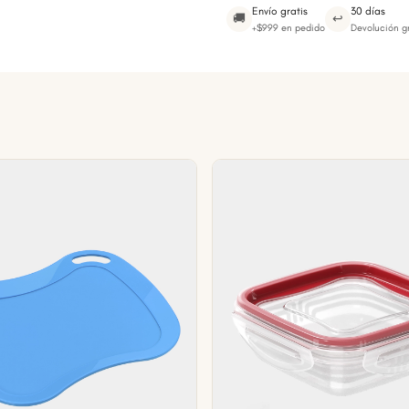
Envío gratis
30 días
🚚
↩
+$999 en pedido
Devolución gr